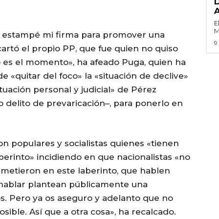
D
E
M
 estampé mi firma para promover una
9
artó el propio PP, que fue quien no quiso
o es el momento», ha afeado Puga, quien ha
 «quitar del foco» la «situación de declive»
tuación personal y judicial» de Pérez
delito de prevaricación–, para ponerlo en
n populares y socialistas quienes «tienen
laberinto» incidiendo en que nacionalistas «no
e metieron en este laberinto, que hablen
e hablar plantean públicamente una
os. Pero ya os aseguro y adelanto que no
posible. Así que a otra cosa», ha recalcado.