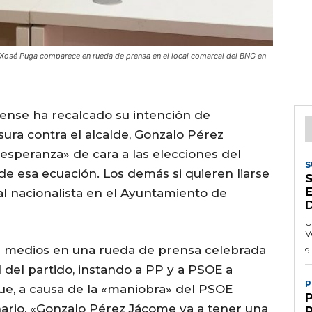
e Xosé Puga comparece en rueda de prensa en el local comarcal del BNG en
ense ha recalcado su intención de
ura contra el alcalde, Gonzalo Pérez
speranza» de cara a las elecciones del
S
e esa ecuación. Los demás si quieren liarse
E
al nacionalista en el Ayuntamiento de
U
V
or medios en una rueda de prensa celebrada
9
 del partido, instando a PP y a PSOE a
P
e, a causa de la «maniobra» del PSOE
nario, «Gonzalo Pérez Jácome va a tener una