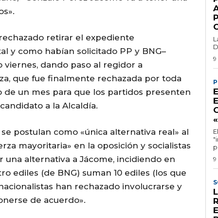
os».
rechazado retirar el expediente
L
D
tal y como habían solicitado PP y BNG–
9
 viernes, dando paso al regidor a
za, que fue finalmente rechazada por toda
P
azo de un mes para que los partidos presenten
andidato a la Alcaldía.
se postulan como «única alternativa real» al
E
"
rza mayoritaria» en la oposición y socialistas
p
r una alternativa a Jácome, incidiendo en
9
tro ediles (de BNG) suman 10 ediles (los que
S
nacionalistas han rechazado involucrarse y
ponerse de acuerdo».
E