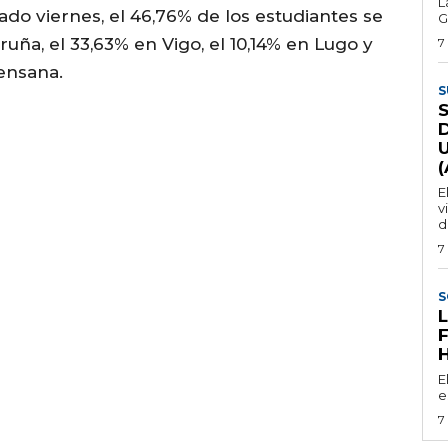
L
ado viernes, el 46,76% de los estudiantes se
G
uña, el 33,63% en Vigo, el 10,14% en Lugo y
7
rensana.
S
E
v
d
7
S
E
e
7