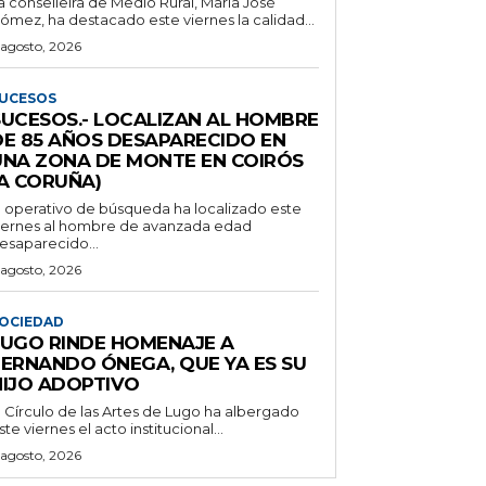
a conselleira de Medio Rural, María José
ómez, ha destacado este viernes la calidad...
 agosto, 2026
UCESOS
SUCESOS.- LOCALIZAN AL HOMBRE
DE 85 AÑOS DESAPARECIDO EN
UNA ZONA DE MONTE EN COIRÓS
(A CORUÑA)
l operativo de búsqueda ha localizado este
iernes al hombre de avanzada edad
esaparecido...
 agosto, 2026
OCIEDAD
LUGO RINDE HOMENAJE A
FERNANDO ÓNEGA, QUE YA ES SU
HIJO ADOPTIVO
l Círculo de las Artes de Lugo ha albergado
ste viernes el acto institucional...
 agosto, 2026