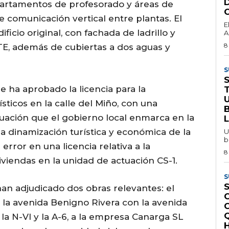
epartamentos de profesorado y áreas de
 comunicación vertical entre plantas. El
E
ficio original, con fachada de ladrillo y
A
8
TE, además de cubiertas a dos aguas y
S
e ha aprobado la licencia para la
sticos en la calle del Miño, con una
tuación que el gobierno local enmarca en la
la dinamización turística y económica de la
U
b
error en una licencia relativa a la
8
iviendas en la unidad de actuación CS-1.
S
S
han adjudicado dos obras relevantes: el
e la avenida Benigno Rivera con la avenida
la N-VI y la A-6, a la empresa Canarga SL
H