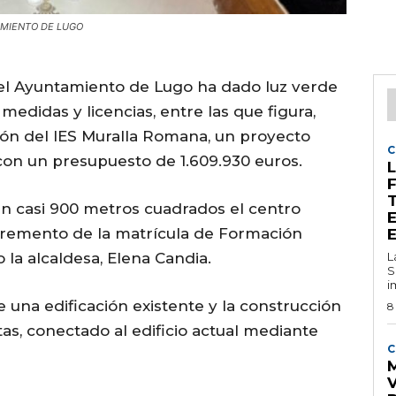
NTAMIENTO DE LUGO
del Ayuntamiento de Lugo ha dado luz verde
edidas y licencias, entre las que figura,
ión del IES Muralla Romana, un proyecto
C
con un presupuesto de 1.609.930 euros.
L
en casi 900 metros cuadrados el centro
ncremento de la matrícula de Formación
 la alcaldesa, Elena Candia.
L
S
i
 una edificación existente y la construcción
8
s, conectado al edificio actual mediante
C
M