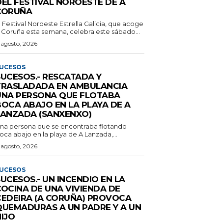
DEL FESTIVAL NOROESTE DE A
CORUÑA
l Festival Noroeste Estrella Galicia, que acoge
 Coruña esta semana, celebra este sábado...
 agosto, 2026
UCESOS
SUCESOS.- RESCATADA Y
TRASLADADA EN AMBULANCIA
UNA PERSONA QUE FLOTABA
BOCA ABAJO EN LA PLAYA DE A
LANZADA (SANXENXO)
na persona que se encontraba flotando
oca abajo en la playa de A Lanzada,...
 agosto, 2026
UCESOS
UCESOS.- UN INCENDIO EN LA
COCINA DE UNA VIVIENDA DE
CEDEIRA (A CORUÑA) PROVOCA
QUEMADURAS A UN PADRE Y A UN
IJO