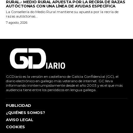
RURAL.- MEDIO RURAL APUESTA POR LA RECRÍA DE RAZAS
AUTÓCTONAS CON UNA LÍNEA DE AYUDAS ESPECÍFICA
La Consellería do Medio Rural mantiene su apuesta por la recría de
razas autóctonas...
7 agosto, 2026
GCDiario es la versión en castellano de Galicia Confidencial (GC), el
diario electrónico en gallego más veterano de internet. GC lleva
informando ininterrumpidamente desde el año 2003 y es el que más
audiencia tiene entre los periódicos en lengua gallega.
PUBLICIDAD
¿QUIÉNES SOMOS?
AVISO LEGAL
COOKIES