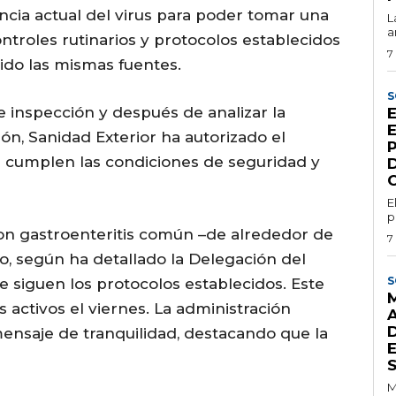
ncia actual del virus para poder tomar una
L
a
ontroles rutinarios y protocolos establecidos
7
tido las mismas fuentes.
S
inspección y después de analizar la
ción, Sanidad Exterior ha autorizado el
 cumplen las condiciones de seguridad y
E
p
on gastroenteritis común –de alrededor de
7
, según ha detallado la Delegación del
S
e siguen los protocolos establecidos. Este
 activos el viernes. La administración
ensaje de tranquilidad, destacando que la
E
M