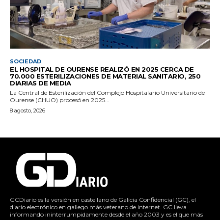
SOCIEDAD
EL HOSPITAL DE OURENSE REALIZÓ EN 2025 CERCA DE
70.000 ESTERILIZACIONES DE MATERIAL SANITARIO, 250
DIARIAS DE MEDIA
La Central de Esterilización del Complejo Hospitalario Universitario de
Ourense (CHUO) procesó en 2025...
8 agosto, 2026
GCDiario es la versión en castellano de Galicia Confidencial (GC), el
diario electrónico en gallego más veterano de internet. GC lleva
informando ininterrumpidamente desde el año 2003 y es el que más