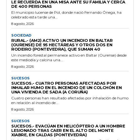
LE RECUERDA EN UNA MISA ANTE SU FAMILIA Y CERCA
DE 400 PERSONAS
El municipio lucense de Pol, donde nació Fernando Ónega, ha
celebrado esta tarde una...
8 agosto, 2026
SOCIEDAD
RURAL.- (AM2) ACTIVO UN INCENDIO EN BALTAR
(OURENSE) DE 95 HECTÁREAS Y OTROS DOS EN
RODEIRO (PONTEVEDRA), QUE SUMAN 40
Un incendio forestal permanece activo en Baltar (Ourense) desde
este mediodía y calcina una...
8 agosto, 2026
SUCESOS
SUCESOS.- CUATRO PERSONAS AFECTADAS POR
INHALAR HUMO EN EL INCENDIO DE UN COLCHÓN EN
UNA VIVIENDA DE SADA (A CORUÑA)
Cuatro personas han resultado afectadas por inhalación de humo
en relación al incendio de...
8 agosto, 2026
SUCESOS
SUCESOS.- EVACÚAN EN HELICÓPTERO A UN HOMBRE
LESIONADO TRAS CAER EN EL ALTO DEL MONTE
XIABRE, EN CALDAS (PONTEVEDRA)