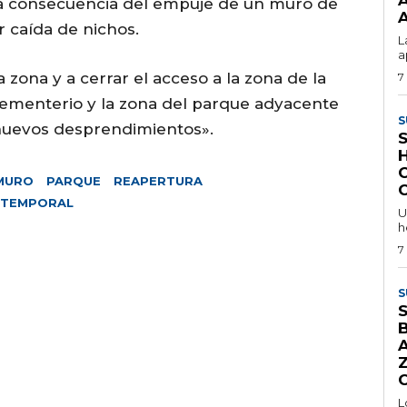
la consecuencia del empuje de un muro de
r caída de nichos.
L
a
a zona y a cerrar el acceso a la zona de la
7
l cementerio y la zona del parque adyacente
S
 nuevos desprendimientos».
C
MURO
PARQUE
REAPERTURA
TEMPORAL
U
h
7
S
L