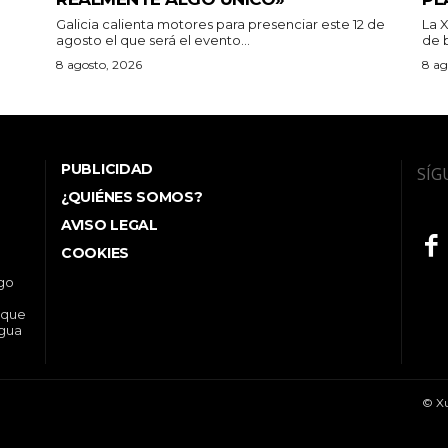
Galicia calienta motores para presenciar este 12 de
La 
agosto el que será el evento...
de b
8 agosto, 2026
8 ag
PUBLICIDAD
SÍG
¿QUIÉNES SOMOS?
AVISO LEGAL
COOKIES
ego
 que
ngua
© Xu