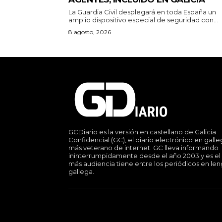
La Guardia Civil desplegará en toda España un
amplio dispositivo especial de seguridad con...
8 agosto, 2026
GCDiario es la versión en castellano de Galicia
Confidencial (GC), el diario electrónico en gall
más veterano de internet. GC lleva informando
ininterrumpidamente desde el año 2003 y es el
más audiencia tiene entre los periódicos en le
gallega.