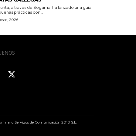
Xunta, a través de Sogama, ha lanzado una guía
uenas prácticas con...
osto, 2026
UENOS
rimaru Servizos de Comunicación 2010 S.L.