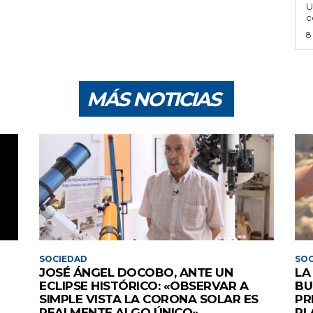
U
c
8
MÁS NOTICIAS
SOCIEDAD
SOC
JOSÉ ÁNGEL DOCOBO, ANTE UN
LA
ECLIPSE HISTÓRICO: «OBSERVAR A
BU
SIMPLE VISTA LA CORONA SOLAR ES
PR
REALMENTE ALGO ÚNICO»
PL