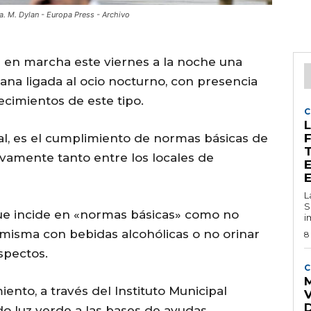
ña. M. Dylan - Europa Press - Archivo
 en marcha este viernes a la noche una
na ligada al ocio nocturno, con presencia
lecimientos de este tipo.
C
L
cal, es el cumplimiento de normas básicas de
vamente tanto entre los locales de
L
S
ue incide en «normas básicas» como no
i
la misma con bebidas alcohólicas o no orinar
8
spectos.
C
M
ento, a través del Instituto Municipal
o luz verde a las bases de ayudas