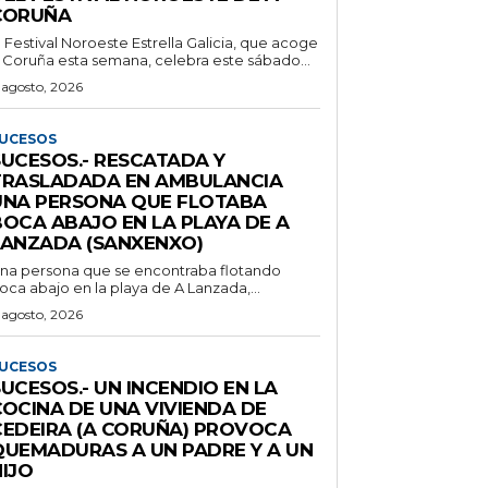
CORUÑA
l Festival Noroeste Estrella Galicia, que acoge
 Coruña esta semana, celebra este sábado...
 agosto, 2026
UCESOS
SUCESOS.- RESCATADA Y
TRASLADADA EN AMBULANCIA
UNA PERSONA QUE FLOTABA
BOCA ABAJO EN LA PLAYA DE A
LANZADA (SANXENXO)
na persona que se encontraba flotando
oca abajo en la playa de A Lanzada,...
 agosto, 2026
UCESOS
UCESOS.- UN INCENDIO EN LA
COCINA DE UNA VIVIENDA DE
CEDEIRA (A CORUÑA) PROVOCA
QUEMADURAS A UN PADRE Y A UN
IJO