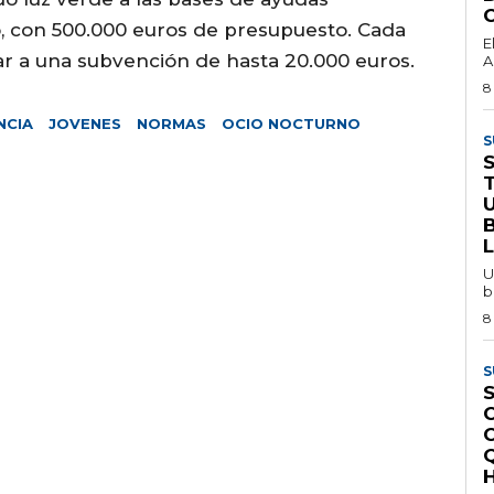
io, con 500.000 euros de presupuesto. Cada
E
ar a una subvención de hasta 20.000 euros.
A
8
NCIA
JOVENES
NORMAS
OCIO NOCTURNO
S
U
b
8
S
S
H