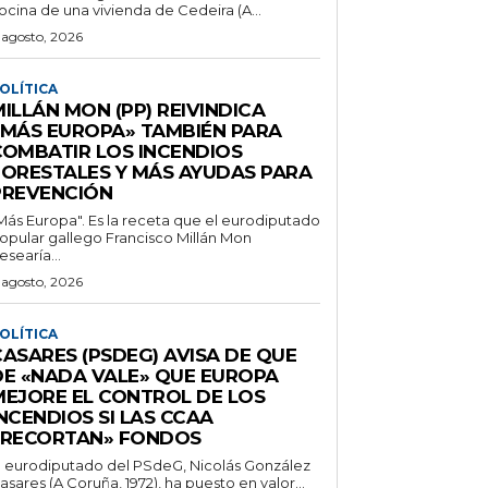
ocina de una vivienda de Cedeira (A...
 agosto, 2026
OLÍTICA
ILLÁN MON (PP) REIVINDICA
«MÁS EUROPA» TAMBIÉN PARA
COMBATIR LOS INCENDIOS
FORESTALES Y MÁS AYUDAS PARA
PREVENCIÓN
Más Europa". Es la receta que el eurodiputado
opular gallego Francisco Millán Mon
esearía...
 agosto, 2026
OLÍTICA
CASARES (PSDEG) AVISA DE QUE
DE «NADA VALE» QUE EUROPA
MEJORE EL CONTROL DE LOS
NCENDIOS SI LAS CCAA
«RECORTAN» FONDOS
l eurodiputado del PSdeG, Nicolás González
asares (A Coruña, 1972), ha puesto en valor...