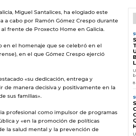
icia, Miguel Santalices, ha elogiado este
vada a cabo por Ramón Gómez Crespo durante
 al frente de Proxecto Home en Galicia.
S
ado en el homenaje que se celebró en el
rense), en el que Gómez Crespo ejerció
U
b
destacado «su dedicación, entrega y
8
r de manera decisiva y positivamente en la
de sus familias».
S
S
ria profesional como impulsor de programas
ública y «en la promoción de políticas
H
 de la salud mental y la prevención de
U