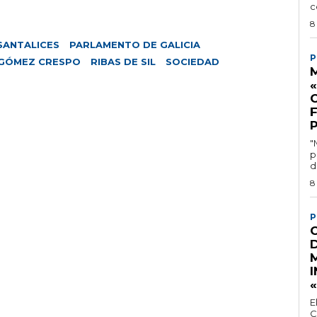
c
8
SANTALICES
PARLAMENTO DE GALICIA
P
GÓMEZ CRESPO
RIBAS DE SIL
SOCIEDAD
M
"
p
d
8
P
I
E
C