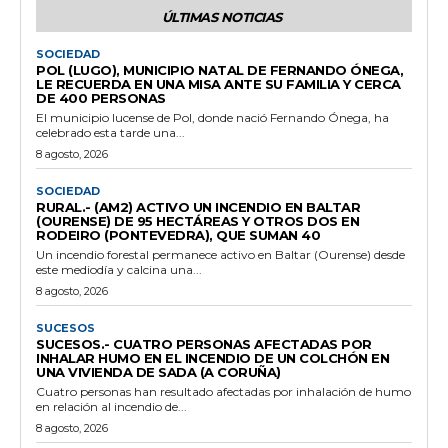
ÚLTIMAS NOTICIAS
SOCIEDAD
POL (LUGO), MUNICIPIO NATAL DE FERNANDO ÓNEGA,
LE RECUERDA EN UNA MISA ANTE SU FAMILIA Y CERCA
DE 400 PERSONAS
El municipio lucense de Pol, donde nació Fernando Ónega, ha
celebrado esta tarde una...
8 agosto, 2026
SOCIEDAD
RURAL.- (AM2) ACTIVO UN INCENDIO EN BALTAR
(OURENSE) DE 95 HECTÁREAS Y OTROS DOS EN
RODEIRO (PONTEVEDRA), QUE SUMAN 40
Un incendio forestal permanece activo en Baltar (Ourense) desde
este mediodía y calcina una...
8 agosto, 2026
SUCESOS
SUCESOS.- CUATRO PERSONAS AFECTADAS POR
INHALAR HUMO EN EL INCENDIO DE UN COLCHÓN EN
UNA VIVIENDA DE SADA (A CORUÑA)
Cuatro personas han resultado afectadas por inhalación de humo
en relación al incendio de...
8 agosto, 2026