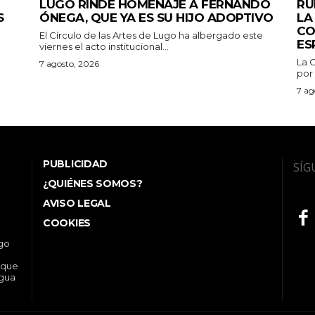
LUGO RINDE HOMENAJE A FERNANDO
RU
S
ÓNEGA, QUE YA ES SU HIJO ADOPTIVO
LA
CO
El Círculo de las Artes de Lugo ha albergado este
ES
viernes el acto institucional...
La 
7 agosto, 2026
por 
7 ag
PUBLICIDAD
SÍG
¿QUIÉNES SOMOS?
AVISO LEGAL
COOKIES
ego
 que
ngua