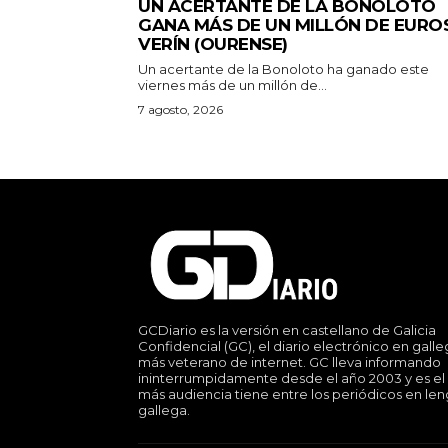
UN ACERTANTE DE LA BONOLOTO
GANA MÁS DE UN MILLÓN DE EURO
VERÍN (OURENSE)
Un acertante de la Bonoloto ha ganado este
viernes más de un millón de...
7 agosto, 2026
GCDiario es la versión en castellano de Galicia
Confidencial (GC), el diario electrónico en gall
más veterano de internet. GC lleva informando
ininterrumpidamente desde el año 2003 y es el
más audiencia tiene entre los periódicos en le
gallega.