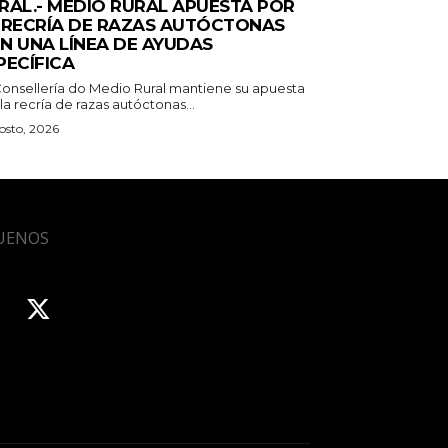
RAL.- MEDIO RURAL APUESTA POR
 RECRÍA DE RAZAS AUTÓCTONAS
N UNA LÍNEA DE AYUDAS
PECÍFICA
Consellería do Medio Rural mantiene su apuesta
la recría de razas autóctonas...
osto, 2026
UENOS