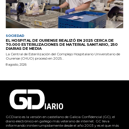
SOCIEDAD
EL HOSPITAL DE OURENSE REALIZÓ EN 2025 CERCA DE
70.000 ESTERILIZACIONES DE MATERIAL SANITARIO, 250
DIARIAS DE MEDIA
La Central de Esterilización del Complejo Hospitalario Universitario de
Ourense (CHUO) procesó en 2025...
8 agosto, 2026
GCDiario es la versión en castellano de Galicia Confidencial (GC), el
diario electrónico en gallego más veterano de internet. GC lleva
informando ininterrumpidamente desde el año 2003 y es el que más