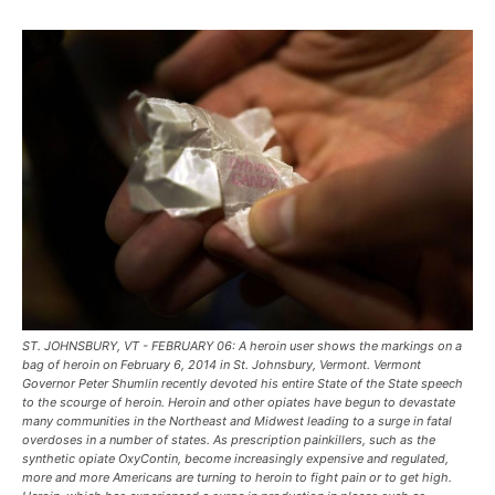
ST. JOHNSBURY, VT - FEBRUARY 06: A heroin user shows the markings on a
bag of heroin on February 6, 2014 in St. Johnsbury, Vermont. Vermont
Governor Peter Shumlin recently devoted his entire State of the State speech
to the scourge of heroin. Heroin and other opiates have begun to devastate
many communities in the Northeast and Midwest leading to a surge in fatal
overdoses in a number of states. As prescription painkillers, such as the
synthetic opiate OxyContin, become increasingly expensive and regulated,
more and more Americans are turning to heroin to fight pain or to get high.