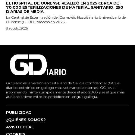
EL HOSPITAL DE OURENSE REALIZÓ EN 2025 CERCA DE
70.000 ESTERILIZACIONES DE MATERIAL SANITARIO, 250
DIARIAS DE MEDIA
La Central de Esterilización del Complejo Hospitalario Universitario de
Ourense (CHUO) procesó en 2025...
8 agosto, 2026
GCDiario es la versión en castellano de Galicia Confidencial (GC), el
diario electrónico en gallego más veterano de internet. GC lleva
informando ininterrumpidamente desde el año 2003 y es el que más
audiencia tiene entre los periódicos en lengua gallega.
PUBLICIDAD
¿QUIÉNES SOMOS?
AVISO LEGAL
COOKIES