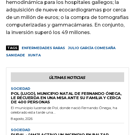
hemodinámica para los hospitales gallegos; la
adquisición de nueve ecocardiogramas por cerca
de un millón de euros; o la compra de tomografías
computerizadas y gammacámaras. En conjunto,
la inversión superó los 49 millones.
TAGS
ENFERMEDADES RARAS
JULIO GARCÍA COMESAÑA
SANIDADE
XUNTA
ÚLTIMAS NOTICIAS
SOCIEDAD
POL (LUGO), MUNICIPIO NATAL DE FERNANDO ÓNEGA,
LE RECUERDA EN UNA MISA ANTE SU FAMILIA Y CERCA
DE 400 PERSONAS
El municipio lucense de Pol, donde nació Fernando Ónega, ha
celebrado esta tarde una...
8 agosto, 2026
SOCIEDAD
RURAL.- (AM2) ACTIVO UN INCENDIO EN BALTAR