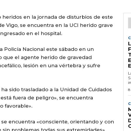
 heridos en la jornada de disturbios de este
de Vigo, se encuentra en la UCI herido grave
ingresado en el hospital.
C
L
la Policía Nacional este sábado en un
o que el agente herido de gravedad
fálico, lesión en una vértebra y sufre
L
S
i
ha sido trasladado a la Unidad de Cuidados
8
está fuera de peligro», se encuentra
C
o favorable».
M
e se encuentra «consciente, orientando y con
ve sin problemas todas sus extremidades».