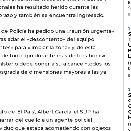
E
onales ha resultado herido durante las
A
8
 brazo y también se encuentra ingresado.
S
do de Policía ha pedido una «reunión urgente»
 trasladar el «descontento» del equipo
tes» para «limpiar la zona» y, de esta
 de todo tipo durante más de tres horas».
isterio debe poner a su alcance «todos los
U
b
sgracia de dimensiones mayores a las ya
8
S
S
o de ‘El País’, Albert García, el SUP ha
H
rrar del cuello a un agente policial
U
ividuo que estaba acometiendo con objetos
c