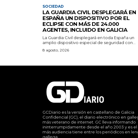
SOCIEDAD
LA GUARDIA CIVIL DESPLEGARÁ EN
ESPAÑA UN DISPOSITIVO POR EL
ECLIPSE CON MÁS DE 24.000
AGENTES, INCLUIDO EN GALICIA
La Guardia Civil desplegará en toda España un
amplio dispositivo especial de seguridad con...
8 agosto, 2026
GCDiario es la versión en castellano de Galicia
Confidencial (GC), el diario electrónico en gall
más veterano de internet. GC lleva informando
ininterrumpidamente desde el año 2003 y es el
más audiencia tiene entre los periódicos en le
gallega.