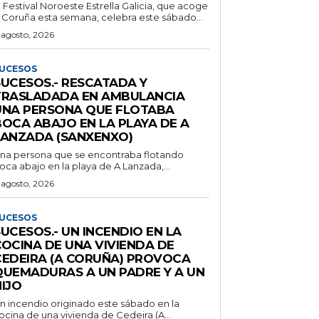
l Festival Noroeste Estrella Galicia, que acoge
 Coruña esta semana, celebra este sábado...
 agosto, 2026
UCESOS
SUCESOS.- RESCATADA Y
TRASLADADA EN AMBULANCIA
UNA PERSONA QUE FLOTABA
BOCA ABAJO EN LA PLAYA DE A
LANZADA (SANXENXO)
na persona que se encontraba flotando
oca abajo en la playa de A Lanzada,...
 agosto, 2026
UCESOS
UCESOS.- UN INCENDIO EN LA
COCINA DE UNA VIVIENDA DE
CEDEIRA (A CORUÑA) PROVOCA
QUEMADURAS A UN PADRE Y A UN
IJO
n incendio originado este sábado en la
ocina de una vivienda de Cedeira (A...