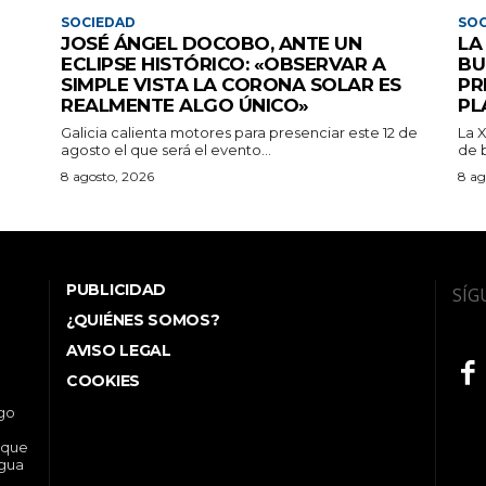
SOCIEDAD
SOC
JOSÉ ÁNGEL DOCOBO, ANTE UN
LA
ECLIPSE HISTÓRICO: «OBSERVAR A
BU
SIMPLE VISTA LA CORONA SOLAR ES
PR
REALMENTE ALGO ÚNICO»
PL
Galicia calienta motores para presenciar este 12 de
La 
agosto el que será el evento...
de b
8 agosto, 2026
8 ag
PUBLICIDAD
SÍG
¿QUIÉNES SOMOS?
AVISO LEGAL
COOKIES
ego
 que
ngua