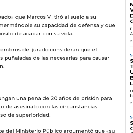
M
ado» que Marcos V,. tiró al suelo a su
lla mermándole su capacidad de defensa y que
E
ósito de acabar con su vida.
A
8
iembros del jurado consideran que el
S
s puñaladas de las necesarias para causar
n.
U
b
mpongan una pena de 20 años de prisión para
8
to de asesinato con las circunstancias
so de superioridad.
S
S
nte del Ministerio Público argumentó que «su