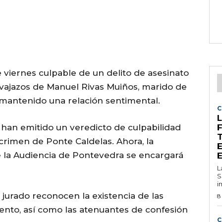
e viernes culpable de un delito de asesinato
navajazos de Manuel Rivas Muiños, marido de
 mantenido una relación sentimental.
C
L
 han emitido un veredicto de culpabilidad
rimen de Ponte Caldelas. Ahora, la
e la Audiencia de Pontevedra se encargará
L
S
i
l jurado reconocen la existencia de las
8
ento, así como las atenuantes de confesión
C