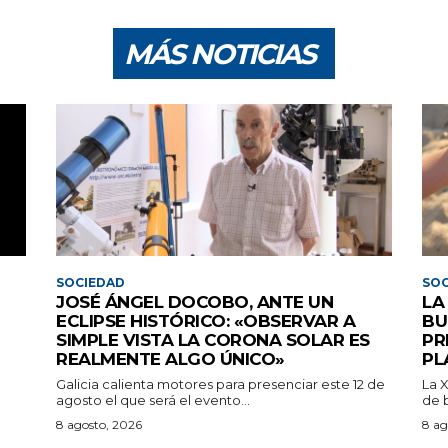
MÁS NOTICIAS
SOCIEDAD
SOC
JOSÉ ÁNGEL DOCOBO, ANTE UN
LA
ECLIPSE HISTÓRICO: «OBSERVAR A
BU
SIMPLE VISTA LA CORONA SOLAR ES
PR
REALMENTE ALGO ÚNICO»
PL
Galicia calienta motores para presenciar este 12 de
La 
agosto el que será el evento...
de b
8 agosto, 2026
8 ag