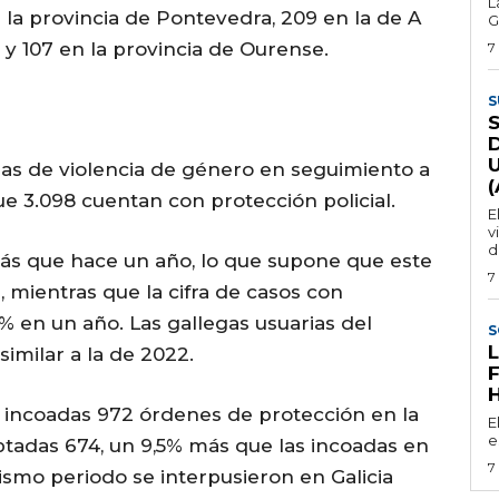
L
n la provincia de Pontevedra, 209 en la de A
G
 y 107 en la provincia de Ourense.
7
S
mas de violencia de género en seguimiento a
ue 3.098 cuentan con protección policial.
E
v
d
ás que hace un año, lo que supone que este
7
 mientras que la cifra de casos con
5% en un año. Las gallegas usuarias del
S
similar a la de 2022.
n incoadas 972 órdenes de protección en la
E
e
tadas 674, un 9,5% más que las incoadas en
7
smo periodo se interpusieron en Galicia