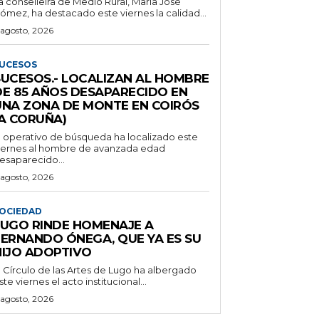
a conselleira de Medio Rural, María José
ómez, ha destacado este viernes la calidad...
 agosto, 2026
UCESOS
SUCESOS.- LOCALIZAN AL HOMBRE
DE 85 AÑOS DESAPARECIDO EN
UNA ZONA DE MONTE EN COIRÓS
(A CORUÑA)
l operativo de búsqueda ha localizado este
iernes al hombre de avanzada edad
esaparecido...
 agosto, 2026
OCIEDAD
LUGO RINDE HOMENAJE A
FERNANDO ÓNEGA, QUE YA ES SU
HIJO ADOPTIVO
l Círculo de las Artes de Lugo ha albergado
ste viernes el acto institucional...
 agosto, 2026