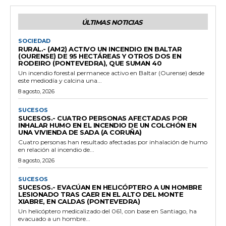
ÚLTIMAS NOTICIAS
SOCIEDAD
RURAL.- (AM2) ACTIVO UN INCENDIO EN BALTAR
(OURENSE) DE 95 HECTÁREAS Y OTROS DOS EN
RODEIRO (PONTEVEDRA), QUE SUMAN 40
Un incendio forestal permanece activo en Baltar (Ourense) desde
este mediodía y calcina una...
8 agosto, 2026
SUCESOS
SUCESOS.- CUATRO PERSONAS AFECTADAS POR
INHALAR HUMO EN EL INCENDIO DE UN COLCHÓN EN
UNA VIVIENDA DE SADA (A CORUÑA)
Cuatro personas han resultado afectadas por inhalación de humo
en relación al incendio de...
8 agosto, 2026
SUCESOS
SUCESOS.- EVACÚAN EN HELICÓPTERO A UN HOMBRE
LESIONADO TRAS CAER EN EL ALTO DEL MONTE
XIABRE, EN CALDAS (PONTEVEDRA)
Un helicóptero medicalizado del 061, con base en Santiago, ha
evacuado a un hombre...