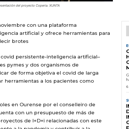
resentación del proyecto Coperia. XUNTA
 noviembre con una plataforma
igencia artificial y ofrece herramientas para
decir brotes
E
G
ovid persistente-inteligencia artificial–
tres pymes y dos organismos de
icar de forma objetiva el covid de larga
G
h
ar herramientas a los pacientes como
6
S
coles en Ourense por el conselleiro de
cuenta con un presupuesto de más de
royectos de I+D+i relacionadas con este
C
rente a la pandemia y contribuir a la