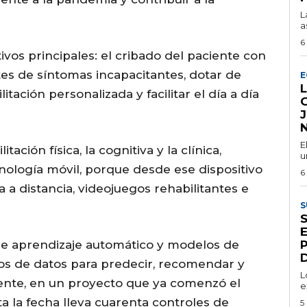
L
a
6
tivos principales: el cribado del paciente con
otes de síntomas incapacitantes, dotar de
E
tación personalizada y facilitar el día a día
E
ación física, la cognitiva y la clínica,
u
ecnología móvil, porque desde ese dispositivo
6
 a distancia, videojuegos rehabilitantes e
S
S
de aprendizaje automático y modelos de
D
os de datos para predecir, recomendar y
L
mente, en un proyecto que ya comenzó el
e
 la fecha lleva cuarenta controles de
5