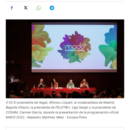
(I-D) El presidente de Aegal, Alfonso Llopart; la vicealcaldesa de Madrid,
Begoña Villacís; la presidenta de FELGTBI+, Uge Sangil y la presidenta de
COGAM, Carmen García, durante la presentación de la programación oficial
MADO 2022.. Alejandro Martínez Vélez - Europa Press