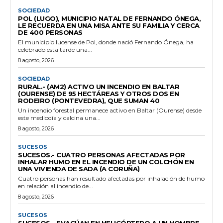
SOCIEDAD
POL (LUGO), MUNICIPIO NATAL DE FERNANDO ÓNEGA,
LE RECUERDA EN UNA MISA ANTE SU FAMILIA Y CERCA
DE 400 PERSONAS
El municipio lucense de Pol, donde nació Fernando Ónega, ha
celebrado esta tarde una...
8 agosto, 2026
SOCIEDAD
RURAL.- (AM2) ACTIVO UN INCENDIO EN BALTAR
(OURENSE) DE 95 HECTÁREAS Y OTROS DOS EN
RODEIRO (PONTEVEDRA), QUE SUMAN 40
Un incendio forestal permanece activo en Baltar (Ourense) desde
este mediodía y calcina una...
8 agosto, 2026
SUCESOS
SUCESOS.- CUATRO PERSONAS AFECTADAS POR
INHALAR HUMO EN EL INCENDIO DE UN COLCHÓN EN
UNA VIVIENDA DE SADA (A CORUÑA)
Cuatro personas han resultado afectadas por inhalación de humo
en relación al incendio de...
8 agosto, 2026
SUCESOS
SUCESOS.- EVACÚAN EN HELICÓPTERO A UN HOMBRE