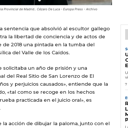
cia Provincial de Madrid.. Cézaro De Luca - Europa Press - Archivo
la sentencia que absolvió al escultor gallego
tra la libertad de conciencia y de actos de
e de 2018 una pintada en la tumba del
S
lica del Valle de los Caídos.
e solicitaba un año de prisión y una
U
l del Real Sitio de San Lorenzo de El
v
años y perjuicios causados», entiende que la
7
o, «tal como se recoge en los hechos
E
eba practicada en el juicio oral», es
R
.
e la acción de dibujar la paloma, junto con el
L