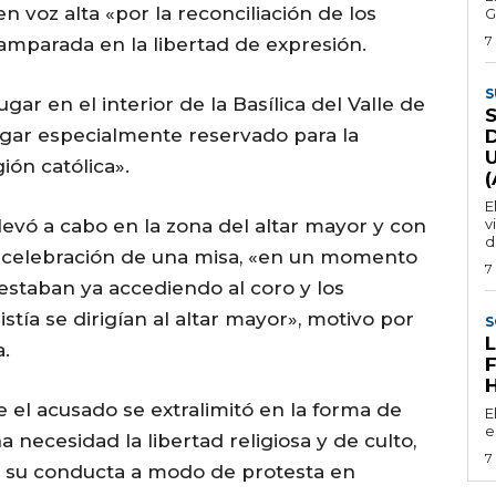
en voz alta «por la reconciliación de los
G
7
mparada en la libertad de expresión.
S
gar en el interior de la Basílica del Valle de
lugar especialmente reservado para la
ión católica».
E
llevó a cabo en la zona del altar mayor y con
v
d
a celebración de una misa, «en un momento
7
 estaban ya accediendo al coro y los
stía se dirigían al altar mayor», motivo por
S
a.
ue el acusado se extralimitó en la forma de
E
e
 necesidad la libertad religiosa y de culto,
7
 su conducta a modo de protesta en