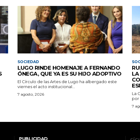
SOCIEDAD
SOC
LUGO RINDE HOMENAJE A FERNANDO
RU
S
ÓNEGA, QUE YA ES SU HIJO ADOPTIVO
LA
CO
El Círculo de las Artes de Lugo ha albergado este
ES
viernes el acto institucional...
La 
7 agosto, 2026
por 
7 ag
PUBLICIDAD