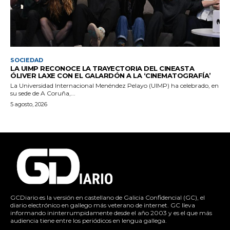
SOCIEDAD
LA UIMP RECONOCE LA TRAYECTORIA DEL CINEASTA
ÓLIVER LAXE CON EL GALARDÓN A LA ‘CINEMATOGRAFÍA’
La Universidad Internacional Menéndez Pelayo (UIMP) ha celebrado, en
su sede de A Coruña,...
5 agosto, 2026
GCDiario es la versión en castellano de Galicia Confidencial (GC), el
diario electrónico en gallego más veterano de internet. GC lleva
informando ininterrumpidamente desde el año 2003 y es el que más
audiencia tiene entre los periódicos en lengua gallega.