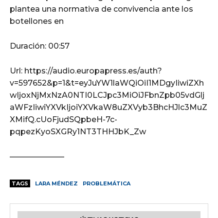
plantea una normativa de convivencia ante los
botellones en
Duración: 00:57
Url: https://audio.europapress.es/auth?
v=597652&p=1&t=eyJuYW1laWQiOiI1MDgyIiwiZXh
wIjoxNjMxNzA0NTI0LCJpc3MiOiJFbnZpb05vdGlj
aWFzIiwiYXVkIjoiYXVkaW8uZXVyb3BhcHJlc3MuZ
XMifQ.cUoFjudSQpbeH-7c-
pqpezKyoSXGRy1NT3THHJbK_Zw
———————
TAGS
LARA MÉNDEZ
PROBLEMÁTICA