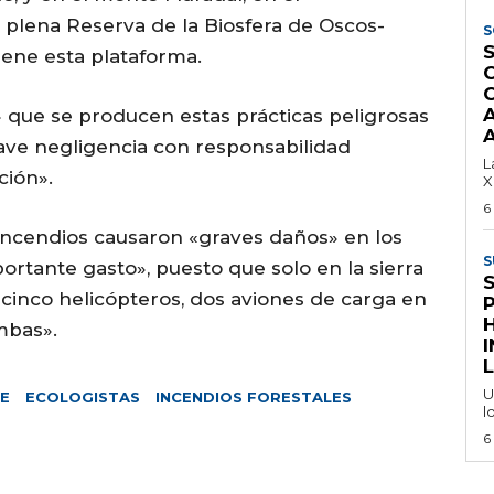
plena Reserva de la Biosfera de Oscos-
S
S
iene esta plataforma.
 que se producen estas prácticas peligrosas
A
ave negligencia con responsabilidad
L
ción».
X
6
 incendios causaron «graves daños» en los
S
rtante gasto», puesto que solo en la sierra
 cinco helicópteros, dos aviones de carga en
mbas».
I
L
U
TE
ECOLOGISTAS
INCENDIOS FORESTALES
l
6