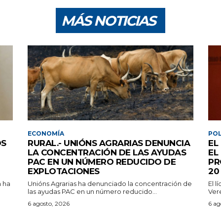
MÁS NOTICIAS
ECONOMÍA
POL
OS
RURAL.- UNIÓNS AGRARIAS DENUNCIA
EL
LA CONCENTRACIÓN DE LAS AYUDAS
EL
PAC EN UN NÚMERO REDUCIDO DE
PR
EXPLOTACIONES
20
a ha
Unións Agrarias ha denunciado la concentración de
El l
las ayudas PAC en un número reducido...
Ver
6 agosto, 2026
6 ag