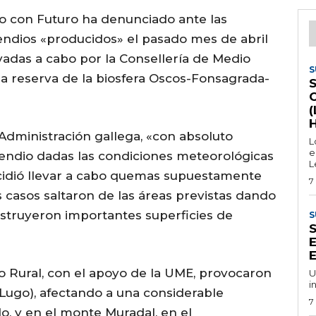
o con Futuro ha denunciado ante las
cendios «producidos» el pasado mes de abril
adas a cabo por la Consellería de Medio
S
 la reserva de la biosfera Oscos-Fonsagrada-
(
Administración gallega, «con absoluto
L
e
ncendio dadas las condiciones meteorológicas
L
cidió llevar a cabo quemas supuestamente
7
 casos saltaron de las áreas previstas dando
estruyeron importantes superficies de
S
E
E
o Rural, con el apoyo de la UME, provocaron
U
i
(Lugo), afectando a una considerable
7
o, y en el monte Muradal, en el