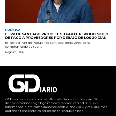
POLÍTICA
EL PP DE SANTIAGO PROMETE SITUAR EL PERIODO MEDIO
DE PAGO A PROVEEDORES POR DEBAJO DE LOS 20 DÍAS
El líder del Partido Popular de Santiago, Borja Verea, se ha
comprometido a situar...
6 agosto, 2026
GCDiario es la versión en castellano de Galicia Confidencial (GC), el
diario electrónico en gallego más veterano de internet. GC lleva
informando ininterrumpidamente desde el año 2003 y es el que más
audiencia tiene entre los periódicos en lengua gallega.