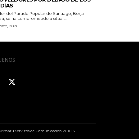
 DÍAS
íder del Partido Popular de Santiago, Borja
ea, se ha comprometido a situar...
osto, 2026
UENOS
rimaru Servizos de Comunicación 2010 S.L.