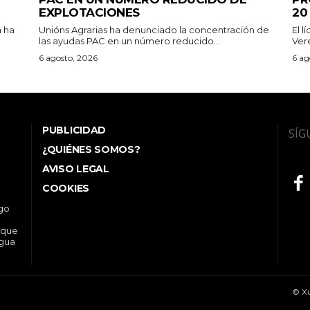
EXPLOTACIONES
20
a ha
Unións Agrarias ha denunciado la concentración de
El l
las ayudas PAC en un número reducido...
Ver
6 agosto, 2026
6 ag
PUBLICIDAD
SÍG
¿QUIÉNES SOMOS?
AVISO LEGAL
COOKIES
ego
 que
ngua
© Xu