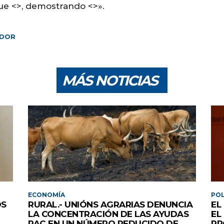
ue <
>, demostrando <
>».
ADOR
MÁS NOTICIAS
ECONOMÍA
POL
OS
RURAL.- UNIÓNS AGRARIAS DENUNCIA
EL
LA CONCENTRACIÓN DE LAS AYUDAS
EL
PAC EN UN NÚMERO REDUCIDO DE
PR