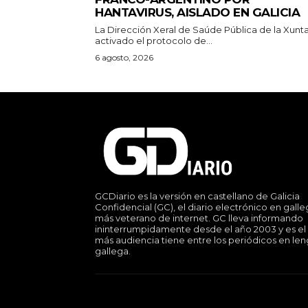
HANTAVIRUS, AISLADO EN GALICIA
La Dirección Xeral de Saúde Pública de la Xunt
activado el protocolo de...
6 agosto, 2026
GCDiario es la versión en castellano de Galicia
Confidencial (GC), el diario electrónico en gall
más veterano de internet. GC lleva informando
ininterrumpidamente desde el año 2003 y es el
más audiencia tiene entre los periódicos en le
gallega.