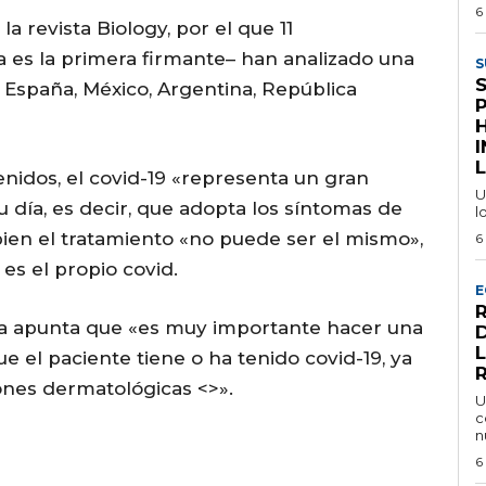
6
la revista Biology, por el que 11
 es la primera firmante– han analizado una
S
: España, México, Argentina, República
I
L
nidos, el covid-19 «representa un gran
U
su día, es decir, que adopta los síntomas de
l
ien el tratamiento «no puede ser el mismo»,
6
es el propio covid.
E
ra apunta que «es muy importante hacer una
que el paciente tiene o ha tenido covid-19, ya
ones dermatológicas <
>».
U
c
n
6