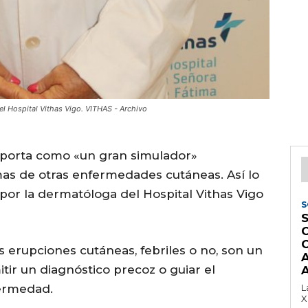
el Hospital Vithas Vigo. VITHAS - Archivo
omporta como «un gran simulador»
as de otras enfermedades cutáneas. Así lo
or la dermatóloga del Hospital Vithas Vigo
S
S
as erupciones cutáneas, febriles o no, son un
ir un diagnóstico precoz o guiar el
A
fermedad.
L
X