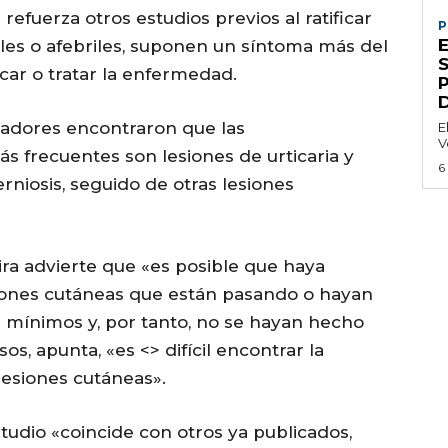
refuerza otros estudios previos al ratificar
P
iles o afebriles, suponen un síntoma más del
car o tratar la enfermedad.
tigadores encontraron que las
E
V
 frecuentes son lesiones de urticaria y
6
rniosis, seguido de otras lesiones
ra advierte que «es posible que haya
ones cutáneas que están pasando o hayan
 mínimos y, por tanto, no se hayan hecho
os, apunta, «es <
> difícil encontrar la
lesiones cutáneas».
tudio «coincide con otros ya publicados,