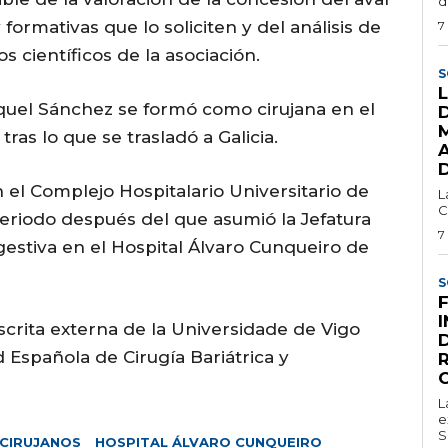
d
 formativas que lo soliciten y del análisis de
7
 científicos de la asociación.
S
aquel Sánchez se formó como cirujana en el
tras lo que se trasladó a Galicia.
n el Complejo Hospitalario Universitario de
L
C
eriodo después del que asumió la Jefatura
7
gestiva en el Hospital Álvaro Cunqueiro de
S
crita externa de la Universidade de Vigo
 Española de Cirugía Bariátrica y
L
e
S
 CIRUJANOS
HOSPITAL ÁLVARO CUNQUEIRO