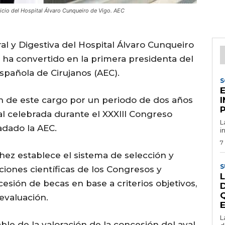
icio del Hospital Álvaro Cunqueiro de Vigo. AEC
ral y Digestiva del Hospital Álvaro Cunqueiro
 ha convertido en la primera presidenta del
Española de Cirujanos (AEC).
S
ón de este cargo por un periodo de dos años
l celebrada durante el XXXIII Congreso
L
adado la AEC.
i
7
ez establece el sistema de selección y
S
ciones científicas de los Congresos y
L
cesión de becas en base a criterios objetivos,
evaluación.
L
e de la valoración de la concesión del aval