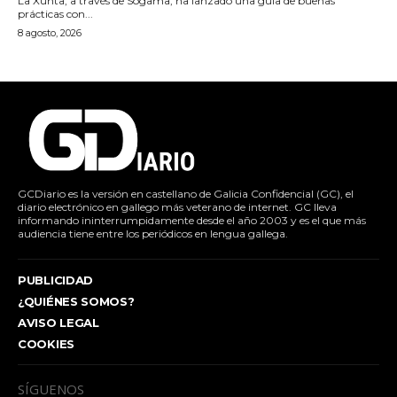
La Xunta, a través de Sogama, ha lanzado una guía de buenas
prácticas con...
8 agosto, 2026
GCDiario es la versión en castellano de Galicia Confidencial (GC), el
diario electrónico en gallego más veterano de internet. GC lleva
informando ininterrumpidamente desde el año 2003 y es el que más
audiencia tiene entre los periódicos en lengua gallega.
PUBLICIDAD
¿QUIÉNES SOMOS?
AVISO LEGAL
COOKIES
SÍGUENOS