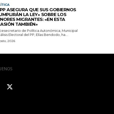
ÍTICA
 PP ASEGURA QUE SUS GOBIERNOS
UMPLIRÁN LA LEY» SOBRE LOS
NORES MIGRANTES: «EN ESTA
ASIÓN TAMBIÉN»
icesecretario de Política Autonómica, Municipal
álisis Electoral del PP, Elías Bendodo, ha...
osto, 2026
UENOS