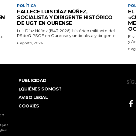
POLÍTICA
POL
FALLECE LUIS DÍAZ NÚÑEZ,
EL
EN
SOCIALISTA Y DIRIGENTE HISTÓRICO
«C
DE UGT EN OURENSE
ME
OC
Luis Díaz Núñez (1943-2026), histórico militante del
PSdeG-PSOE en Ourense y sindicalista y dirigente...
te
El v
y An
6 agosto, 2026
6 ag
PUBLICIDAD
SÍG
¿QUIÉNES SOMOS?
AVISO LEGAL
COOKIES
ego
 que
ngua