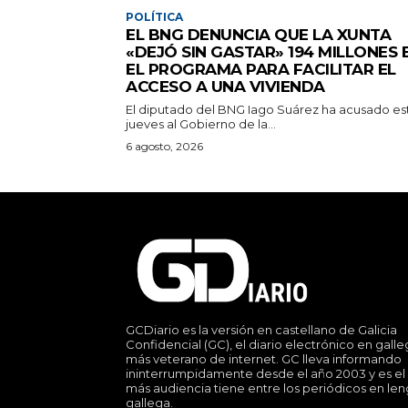
POLÍTICA
EL BNG DENUNCIA QUE LA XUNTA
«DEJÓ SIN GASTAR» 194 MILLONES 
EL PROGRAMA PARA FACILITAR EL
ACCESO A UNA VIVIENDA
El diputado del BNG Iago Suárez ha acusado es
jueves al Gobierno de la...
6 agosto, 2026
GCDiario es la versión en castellano de Galicia
Confidencial (GC), el diario electrónico en gall
más veterano de internet. GC lleva informando
ininterrumpidamente desde el año 2003 y es el
más audiencia tiene entre los periódicos en le
gallega.