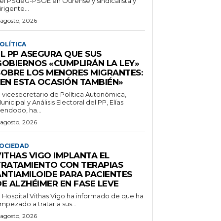
el PSdeG-PSOE en Ourense y sindicalista y
irigente...
 agosto, 2026
OLÍTICA
EL PP ASEGURA QUE SUS
GOBIERNOS «CUMPLIRÁN LA LEY»
SOBRE LOS MENORES MIGRANTES:
«EN ESTA OCASIÓN TAMBIÉN»
l vicesecretario de Política Autonómica,
unicipal y Análisis Electoral del PP, Elías
endodo, ha...
 agosto, 2026
OCIEDAD
VITHAS VIGO IMPLANTA EL
TRATAMIENTO CON TERAPIAS
ANTIAMILOIDE PARA PACIENTES
DE ALZHÉIMER EN FASE LEVE
l Hospital Vithas Vigo ha informado de que ha
mpezado a tratar a sus...
 agosto, 2026