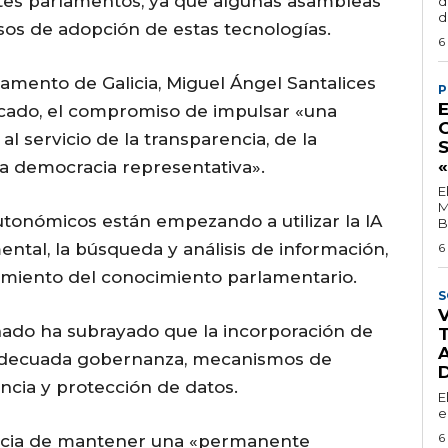
rentes parlamentos, ya que algunas asambleas
d
d
sos de adopción de estas tecnologías.
6
lamento de Galicia, Miguel Ángel Santalices
P
icado, el compromiso de impulsar «una
l servicio de la transparencia, de la
 la democracia representativa».
E
M
tonómicos están empezando a utilizar la IA
B
tal, la búsqueda y análisis de información,
6
atamiento del conocimiento parlamentario.
S
nado ha subrayado que la incorporación de
 adecuada gobernanza, mecanismos de
ncia y protección de datos.
E
e
6
ncia de mantener una «permanente