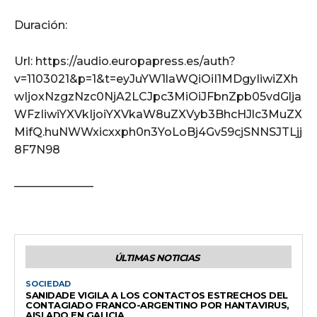
Duración:
Url: https://audio.europapress.es/auth?
v=1103021&p=1&t=eyJuYW1laWQiOiI1MDgyIiwiZXh
wIjoxNzgzNzc0NjA2LCJpc3MiOiJFbnZpb05vdGlja
WFzIiwiYXVkIjoiYXVkaW8uZXVyb3BhcHJlc3MuZX
MifQ.huNWWxicxxph0n3YoLoBj4Gv59cjSNNSJTLjj
8F7N98
———————
ÚLTIMAS NOTICIAS
SOCIEDAD
SANIDADE VIGILA A LOS CONTACTOS ESTRECHOS DEL
CONTAGIADO FRANCO-ARGENTINO POR HANTAVIRUS,
AISLADO EN GALICIA