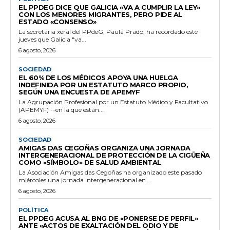
EL PPDEG DICE QUE GALICIA «VA A CUMPLIR LA LEY»
CON LOS MENORES MIGRANTES, PERO PIDE AL
ESTADO «CONSENSO»
La secretaria xeral del PPdeG, Paula Prado, ha recordado este
jueves que Galicia "va...
6 agosto, 2026
SOCIEDAD
EL 60% DE LOS MÉDICOS APOYA UNA HUELGA
INDEFINIDA POR UN ESTATUTO MARCO PROPIO,
SEGÚN UNA ENCUESTA DE APEMYF
La Agrupación Profesional por un Estatuto Médico y Facultativo
(APEMYF) --en la que están...
6 agosto, 2026
SOCIEDAD
AMIGAS DAS CEGOÑAS ORGANIZA UNA JORNADA
INTERGENERACIONAL DE PROTECCIÓN DE LA CIGÜEÑA
COMO «SÍMBOLO» DE SALUD AMBIENTAL
La Asociación Amigas das Cegoñas ha organizado este pasado
miércoles una jornada intergeneracional en...
6 agosto, 2026
POLÍTICA
EL PPDEG ACUSA AL BNG DE «PONERSE DE PERFIL»
ANTE «ACTOS DE EXALTACIÓN DEL ODIO Y DE