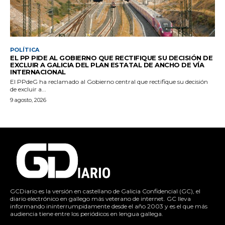
POLÍTICA
EL PP PIDE AL GOBIERNO QUE RECTIFIQUE SU DECISIÓN DE
EXCLUIR A GALICIA DEL PLAN ESTATAL DE ANCHO DE VÍA
INTERNACIONAL
El PPdeG ha reclamado al Gobierno central que rectifique su decisión
de excluir a...
9 agosto, 2026
GCDiario es la versión en castellano de Galicia Confidencial (GC), el
diario electrónico en gallego más veterano de internet. GC lleva
informando ininterrumpidamente desde el año 2003 y es el que más
audiencia tiene entre los periódicos en lengua gallega.