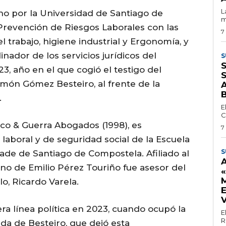
L
ho por la Universidad de Santiago de
m
Prevención de Riesgos Laborales con las
7
l trabajo, higiene industrial y Ergonomía, y
inador de los servicios jurídicos del
S
S
3, año en el que cogió el testigo del
amón Gómez Besteiro, al frente de la
.
E
C
o & Guerra Abogados (1998), es
7
laboral y de seguridad social de la Escuela
S
dade de Santiago de Compostela. Afiliado al
no de Emilio Pérez Touriño fue asesor del
o, Ricardo Varela.
ra línea política en 2023, cuando ocupó la
E
R
ida de Besteiro, que dejó esta