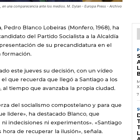
o, en una comparecencia ante los medios. M. Dylan - Europa Press - Archivo
a, Pedro Blanco Lobeiras (Monfero, 1968), ha
andidato del Partido Socialista a la Alcaldía
presentación de su precandidatura en el
P
a formación.
S
do este jueves su decisión, con un vídeo
 el que recuerda que llegó a Santiago a los
M
X
ó, al tiempo que avanzaba la propia ciudad.
7
erza del socialismo compostelano y para que
S
ue lidere», ha destacado Blanco, que
T
 ni indecisiones ni experimentos». «Santiago
 hora de recuperar la ilusión», señala.