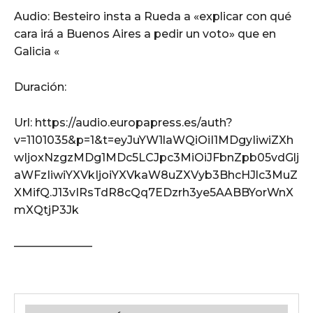
Audio: Besteiro insta a Rueda a «explicar con qué
cara irá a Buenos Aires a pedir un voto» que en
Galicia «
Duración:
Url: https://audio.europapress.es/auth?
v=1101035&p=1&t=eyJuYW1laWQiOiI1MDgyIiwiZXh
wIjoxNzgzMDg1MDc5LCJpc3MiOiJFbnZpb05vdGlj
aWFzIiwiYXVkIjoiYXVkaW8uZXVyb3BhcHJlc3MuZ
XMifQ.J13vIRsTdR8cQq7EDzrh3ye5AABBYorWnX
mXQtjP3Jk
———————