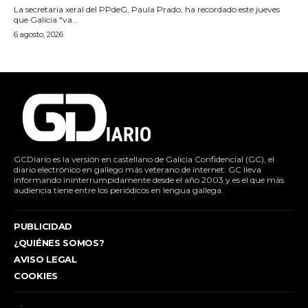
La secretaria xeral del PPdeG, Paula Prado, ha recordado este jueves
que Galicia "va...
6 agosto, 2026
GCDiario es la versión en castellano de Galicia Confidencial (GC), el
diario electrónico en gallego más veterano de internet. GC lleva
informando ininterrumpidamente desde el año 2003 y es el que más
audiencia tiene entre los periódicos en lengua gallega.
PUBLICIDAD
¿QUIÉNES SOMOS?
AVISO LEGAL
COOKIES