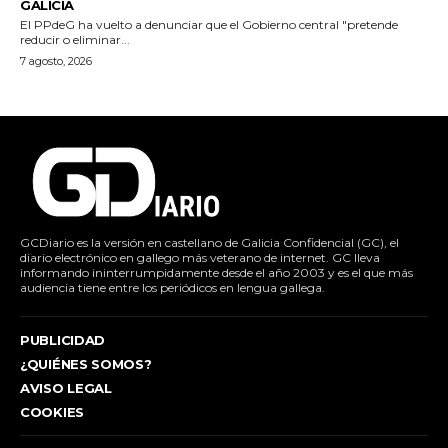
GALICIA
El PPdeG ha vuelto a denunciar que el Gobierno central "pretende
reducir o eliminar...
7 agosto, 2026
GCDiario es la versión en castellano de Galicia Confidencial (GC), el
diario electrónico en gallego más veterano de internet. GC lleva
informando ininterrumpidamente desde el año 2003 y es el que más
audiencia tiene entre los periódicos en lengua gallega.
PUBLICIDAD
¿QUIÉNES SOMOS?
AVISO LEGAL
COOKIES