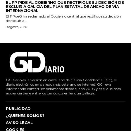
EL PP PIDE AL GOBIERNO QUE RECTIFIQUE SU DECISIÓN DE
EXCLUIR A GALICIA DEL PLAN ESTATAL DE ANCHO DE VÍA
INTERNACIONAL
El PPdeG ha reclamado al Gobierno central que rectifique su decisión
de excluir a...
9 agosto, 2026
GCDiario es la versión en castellano de Galicia Confidencial (GC), el
diario electrónico en gallego más veterano de internet. GC lleva
informando ininterrumpidamente desde el año 2003 y es el que más
audiencia tiene entre los periódicos en lengua gallega.
PUBLICIDAD
¿QUIÉNES SOMOS?
AVISO LEGAL
COOKIES