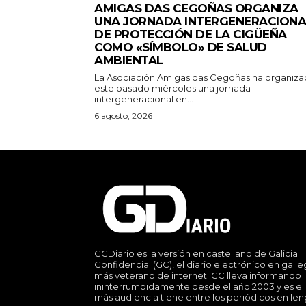
AMIGAS DAS CEGOÑAS ORGANIZA
UNA JORNADA INTERGENERACIONA
DE PROTECCIÓN DE LA CIGÜEÑA
COMO «SÍMBOLO» DE SALUD
AMBIENTAL
La Asociación Amigas das Cegoñas ha organiz
este pasado miércoles una jornada
intergeneracional en...
6 agosto, 2026
GCDiario es la versión en castellano de Galicia
Confidencial (GC), el diario electrónico en gall
más veterano de internet. GC lleva informando
ininterrumpidamente desde el año 2003 y es el
más audiencia tiene entre los periódicos en le