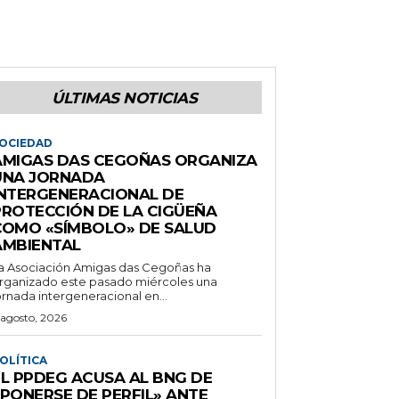
ÚLTIMAS NOTICIAS
OCIEDAD
AMIGAS DAS CEGOÑAS ORGANIZA
UNA JORNADA
INTERGENERACIONAL DE
PROTECCIÓN DE LA CIGÜEÑA
COMO «SÍMBOLO» DE SALUD
AMBIENTAL
a Asociación Amigas das Cegoñas ha
rganizado este pasado miércoles una
ornada intergeneracional en...
 agosto, 2026
OLÍTICA
EL PPDEG ACUSA AL BNG DE
«PONERSE DE PERFIL» ANTE