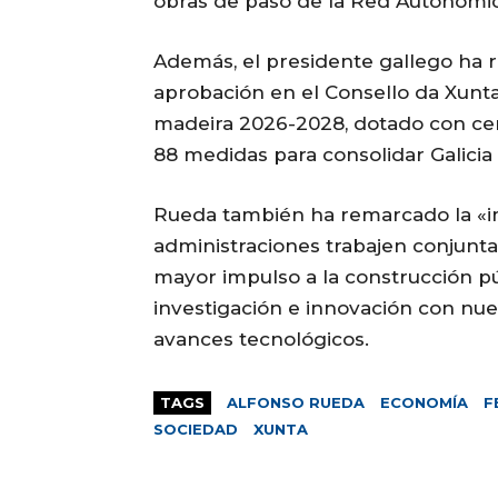
obras de paso de la Red Autonómica
Además, el presidente gallego ha r
aprobación en el Consello da Xunta 
madeira 2026-2028, dotado con cer
88 medidas para consolidar Galicia
Rueda también ha remarcado la «im
administraciones trabajen conjunt
mayor impulso a la construcción pú
investigación e innovación con nue
avances tecnológicos.
TAGS
ALFONSO RUEDA
ECONOMÍA
F
SOCIEDAD
XUNTA