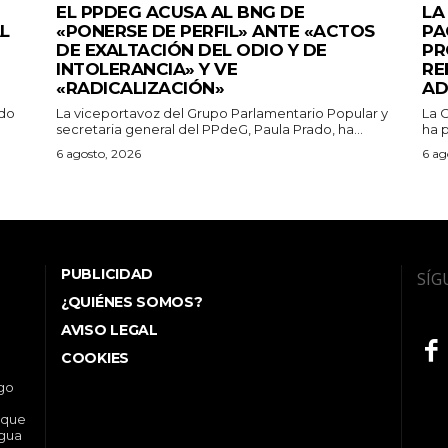
EL PPDEG ACUSA AL BNG DE
LA
L
«PONERSE DE PERFIL» ANTE «ACTOS
PA
DE EXALTACIÓN DEL ODIO Y DE
PR
INTOLERANCIA» Y VE
RE
«RADICALIZACIÓN»
AD
ado
La viceportavoz del Grupo Parlamentario Popular y
La 
secretaria general del PPdeG, Paula Prado, ha...
ha p
6 agosto, 2026
6 ag
PUBLICIDAD
SÍG
¿QUIÉNES SOMOS?
AVISO LEGAL
COOKIES
ego
 que
ngua