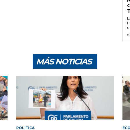
M
L
F
u
6
MÁS NOTICIAS
POLÍTICA
EC