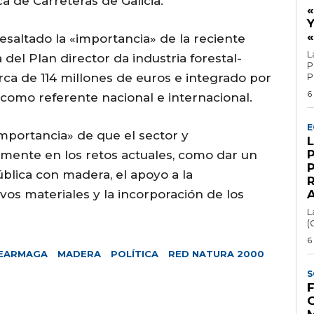
 de Carreteras de Galicia.
Y
esaltado la «importancia» de la reciente
L
del Plan director da industria forestal-
P
ca de 114 millones de euros e integrado por
P
6
 como referente nacional e internacional.
E
portancia» de que el sector y
amente en los retos actuales, como dar un
blica con madera, el apoyo a la
vos materiales y la incorporación de los
L
(
6
EARMAGA
MADERA
POLÍTICA
RED NATURA 2000
S