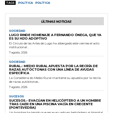
TAGS
POLÍTICA
POLÍTICA
ÚLTIMAS NOTICIAS
SOCIEDAD
LUGO RINDE HOMENAJE A FERNANDO ÓNEGA, QUE YA
ES SU HIJO ADOPTIVO
El Círculo de las Artes de Lugo ha albergado este viernes el acto
institucional...
7 agosto, 2026
SOCIEDAD
RURAL.- MEDIO RURAL APUESTA POR LA RECRÍA DE
RAZAS AUTÓCTONAS CON UNA LÍNEA DE AYUDAS
ESPECÍFICA
La Consellería do Medio Rural mantiene su apuesta por la recría
de razas autóctonas...
7 agosto, 2026
SUCESOS
SUCESOS.- EVACÚAN EN HELICÓPTERO A UN HOMBRE
TRAS CAER EN UNA PISCINA VACÍA EN CRECENTE
(PONTEVEDRA)
Un hombre ha tenido que ser evacuado en helicóptero al Hospital