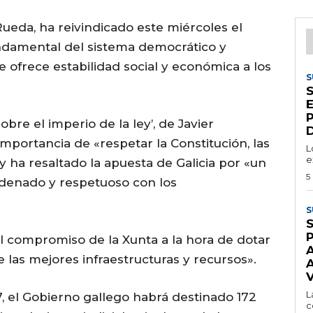
Rueda, ha reivindicado este miércoles el
ndamental del sistema democrático y
e ofrece estabilidad social y económica a los
S
S
obre el imperio de la ley’, de Javier
D
portancia de «respetar la Constitución, las
L
e
 y ha resaltado la apuesta de Galicia por «un
5
rdenado y respetuoso con los
S
S
l compromiso de la Xunta a la hora de dotar
de las mejores infraestructuras y recursos».
A
L
, el Gobierno gallego habrá destinado 172
c