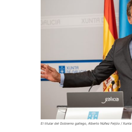
El titular del Gobierno gallego, Alberto Núñez Feijóo / Xunta 