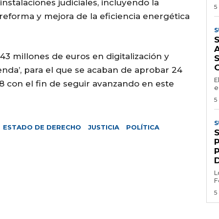
nstalaciones judiciales, incluyendo la
5
reforma y mejora de la eficiencia energética
S
S
A
43 millones de euros en digitalización y
enda’, para el que se acaban de aprobar 24
E
8 con el fin de seguir avanzando en este
e
5
S
ESTADO DE DERECHO
JUSTICIA
POLÍTICA
L
F
5