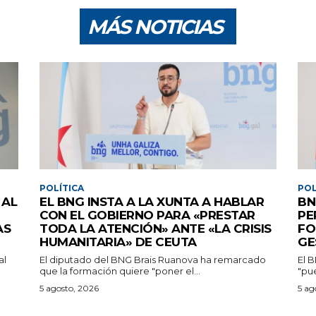
MÁS NOTICIAS
POLÍTICA
POL
 AL
EL BNG INSTA A LA XUNTA A HABLAR
BN
CON EL GOBIERNO PARA «PRESTAR
PE
AS
TODA LA ATENCIÓN» ANTE «LA CRISIS
FO
HUMANITARIA» DE CEUTA
GE
al
El diputado del BNG Brais Ruanova ha remarcado
El 
que la formación quiere "poner el...
"pu
5 agosto, 2026
5 ag