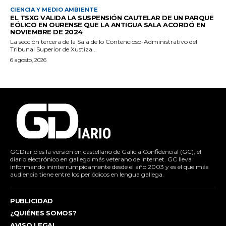
CIENCIA Y MEDIO AMBIENTE
EL TSXG VALIDA LA SUSPENSIÓN CAUTELAR DE UN PARQUE
EÓLICO EN OURENSE QUE LA ANTIGUA SALA ACORDÓ EN
NOVIEMBRE DE 2024
La sección tercera de la Sala de lo Contencioso-Administrativo del
Tribunal Superior de Xustiza...
6 agosto, 2026
GCDiario es la versión en castellano de Galicia Confidencial (GC), el
diario electrónico en gallego más veterano de internet. GC lleva
informando ininterrumpidamente desde el año 2003 y es el que más
audiencia tiene entre los periódicos en lengua gallega.
PUBLICIDAD
¿QUIÉNES SOMOS?
AVISO LEGAL