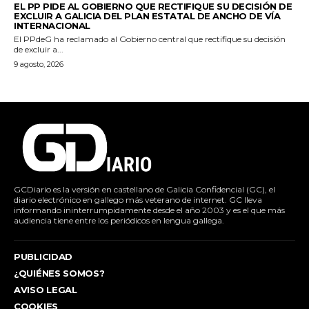
EL PP PIDE AL GOBIERNO QUE RECTIFIQUE SU DECISIÓN DE
EXCLUIR A GALICIA DEL PLAN ESTATAL DE ANCHO DE VÍA
INTERNACIONAL
El PPdeG ha reclamado al Gobierno central que rectifique su decisión
de excluir a...
9 agosto, 2026
GCDiario es la versión en castellano de Galicia Confidencial (GC), el
diario electrónico en gallego más veterano de internet. GC lleva
informando ininterrumpidamente desde el año 2003 y es el que más
audiencia tiene entre los periódicos en lengua gallega.
PUBLICIDAD
¿QUIÉNES SOMOS?
AVISO LEGAL
COOKIES