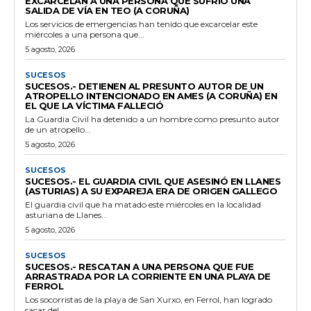
EXCARCELAN A UNA PERSONA QUE SUFRIÓ UNA
SALIDA DE VÍA EN TEO (A CORUÑA)
Los servicios de emergencias han tenido que excarcelar este
miércoles a una persona que...
5 agosto, 2026
SUCESOS
SUCESOS.- DETIENEN AL PRESUNTO AUTOR DE UN
ATROPELLO INTENCIONADO EN AMES (A CORUÑA) EN
EL QUE LA VÍCTIMA FALLECIÓ
La Guardia Civil ha detenido a un hombre como presunto autor
de un atropello...
5 agosto, 2026
SUCESOS
SUCESOS.- EL GUARDIA CIVIL QUE ASESINÓ EN LLANES
(ASTURIAS) A SU EXPAREJA ERA DE ORIGEN GALLEGO
El guardia civil que ha matado este miércoles en la localidad
asturiana de Llanes...
5 agosto, 2026
SUCESOS
SUCESOS.- RESCATAN A UNA PERSONA QUE FUE
ARRASTRADA POR LA CORRIENTE EN UNA PLAYA DE
FERROL
Los socorristas de la playa de San Xurxo, en Ferrol, han logrado
sacar del...