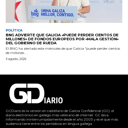
POLÍTICA
BNG ADVIERTE QUE GALICIA «PUEDE PERDER CIENTOS DE
MILLONES» DE FONDOS EUROPEOS POR «MALA GESTIÓN»
DEL GOBIERNO DE RUEDA
El BNG ha alertado este miércoles de que Galicia "puede perder cientos
de millones...
5 agosto, 2026
GCDiario es la versión en castellano de Galicia Confidencial (GC), el
diario electrónico en gallego más veterano de internet. GC lleva
informando ininterrumpidamente desde el año 2003 y es el que más
audiencia tiene entre los periódicos en lengua gallega.