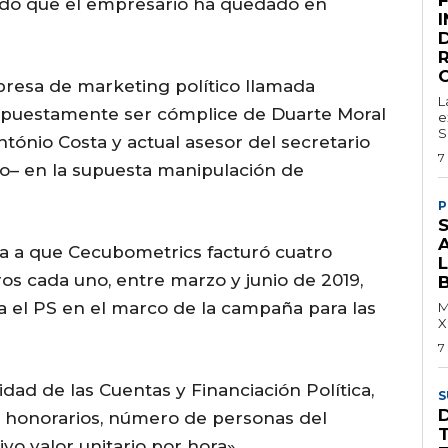
ado que el empresario ha quedado en
resa de marketing político llamada
L
upuestamente ser cómplice de Duarte Moral
e
S
tónio Costa y actual asesor del secretario
7
iro– en la supuesta manipulación de
P
S
ta a que Cecubometrics facturó cuatro
s cada uno, entre marzo y junio de 2019,
a el PS en el marco de la campaña para las
M
X
7
dad de las Cuentas y Financiación Política,
S
s honorarios, número de personas del
T
vo valor unitario por hora».