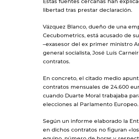
Estas fuentes cercanas han explic
libertad tras prestar declaración.
Vázquez Blanco, dueño de una emp
Cecubometrics, está acusado de s
–exasesor del ex primer ministro An
general socialista, José Luís Carne
contratos.
En concreto, el citado medio apun
contratos mensuales de 24.600 euro
cuando Duarte Moral trabajaba par
elecciones al Parlamento Europeo.
Según un informe elaborado la Enti
en dichos contratos no figuran «lo
equipo, número de horas y respecti