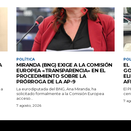
POLÍTICA
POL
A
MIRANDA (BNG) EXIGE A LA COMISIÓN
EL
EUROPEA «TRANSPARENCIA» EN EL
GO
PROCEDIMIENTO SOBRE LA
EL
PRÓRROGA DE LA AP-9
AF
 a
La eurodiputada del BNG, Ana Miranda, ha
El 
solicitado formalmente a la Comisión Europea
cent
acceso...
7 ag
7 agosto, 2026