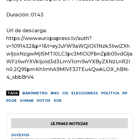
Duración: 01:43
Url de descarga:
https://www.europapress.tv/auth?
v=1091432&p=1&t=eyJuYW1laWQiOiI1Nzk3IiwiZXh
wIjoxNzgwMjI5MTI0LCJpc3MiOiJFbnZpb05vdGlja
WFzIiwiYXVkIjoid3d3LmV1cm9wYXByZXNzLnR2I
n0.2Q95pmKh1mhA9MlVF3JTEu4QwkLOX_hBN-
4_sbbBrV4
TAGS
BARÓMETRO
BNG
CIS
ELECCIONESS
POLÍTICA
PP
PSOE
SUMAR
VOTOS
VOX
ÚLTIMAS NOTICIAS
SUCESOS