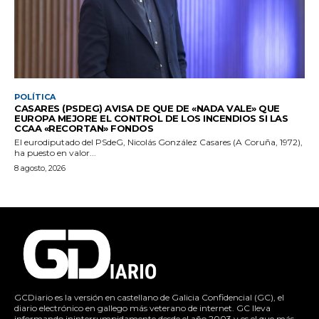
POLÍTICA
CASARES (PSDEG) AVISA DE QUE DE «NADA VALE» QUE
EUROPA MEJORE EL CONTROL DE LOS INCENDIOS SI LAS
CCAA «RECORTAN» FONDOS
El eurodiputado del PSdeG, Nicolás González Casares (A Coruña, 1972),
ha puesto en valor...
8 agosto, 2026
GCDiario es la versión en castellano de Galicia Confidencial (GC), el
diario electrónico en gallego más veterano de internet. GC lleva
informando ininterrumpidamente desde el año 2003 y es el que más