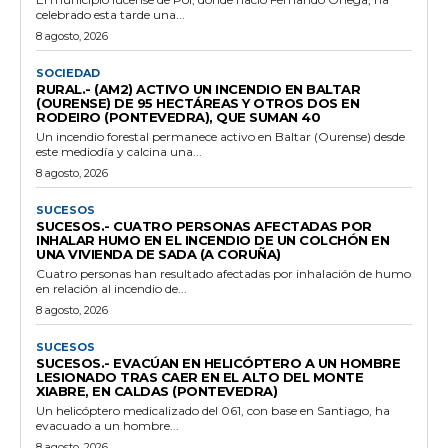
celebrado esta tarde una...
8 agosto, 2026
SOCIEDAD
RURAL.- (AM2) ACTIVO UN INCENDIO EN BALTAR
(OURENSE) DE 95 HECTÁREAS Y OTROS DOS EN
RODEIRO (PONTEVEDRA), QUE SUMAN 40
Un incendio forestal permanece activo en Baltar (Ourense) desde
este mediodía y calcina una...
8 agosto, 2026
SUCESOS
SUCESOS.- CUATRO PERSONAS AFECTADAS POR
INHALAR HUMO EN EL INCENDIO DE UN COLCHÓN EN
UNA VIVIENDA DE SADA (A CORUÑA)
Cuatro personas han resultado afectadas por inhalación de humo
en relación al incendio de...
8 agosto, 2026
SUCESOS
SUCESOS.- EVACÚAN EN HELICÓPTERO A UN HOMBRE
LESIONADO TRAS CAER EN EL ALTO DEL MONTE
XIABRE, EN CALDAS (PONTEVEDRA)
Un helicóptero medicalizado del 061, con base en Santiago, ha
evacuado a un hombre...
8 agosto, 2026