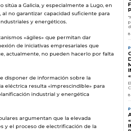
o sitúa a Galicia, y especialmente a Lugo, en
, al no garantizar capacidad suficiente para
"
ndustriales y energéticos.
p
d
8
canismos «ágiles» que permitan dar
exión de iniciativas empresariales que
P
ue, actualmente, no pueden hacerlo por falta
I
e disponer de información sobre la
E
cia eléctrica resulta «imprescindible» para
C
lanificación industrial y energética
8
P
opulares argumentan que la elevada
 y el proceso de electrificación de la