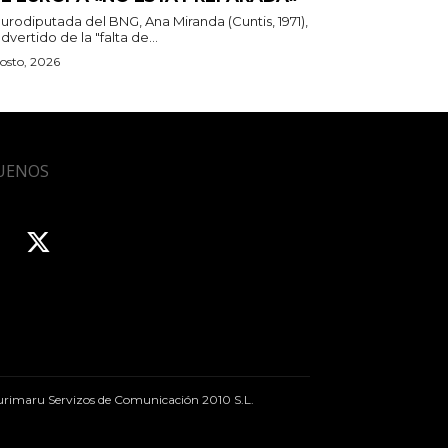
urodiputada del BNG, Ana Miranda (Cuntis, 1971),
dvertido de la "falta de...
osto, 2026
UENOS
rimaru Servizos de Comunicación 2010 S.L.