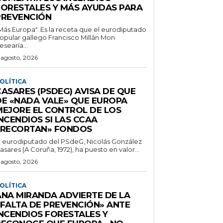
FORESTALES Y MÁS AYUDAS PARA
PREVENCIÓN
Más Europa". Es la receta que el eurodiputado
opular gallego Francisco Millán Mon
esearía...
 agosto, 2026
OLÍTICA
CASARES (PSDEG) AVISA DE QUE
DE «NADA VALE» QUE EUROPA
MEJORE EL CONTROL DE LOS
NCENDIOS SI LAS CCAA
«RECORTAN» FONDOS
l eurodiputado del PSdeG, Nicolás González
asares (A Coruña, 1972), ha puesto en valor...
 agosto, 2026
OLÍTICA
ANA MIRANDA ADVIERTE DE LA
«FALTA DE PREVENCIÓN» ANTE
INCENDIOS FORESTALES Y