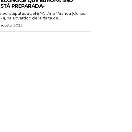
RECONOCE QUE EUROPA «NO
ESTÁ PREPARADA»
a eurodiputada del BNG, Ana Miranda (Cuntis,
971), ha advertido de la "falta de...
 agosto, 2026