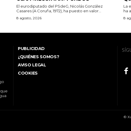
El eurodiputado del PSdeG, Nicolás González
La e
Casares (A Coruña, 1972), ha puesto en valor...
ha a
8 agosto, 2026
8 ag
PUBLICIDAD
SÍG
¿QUIÉNES SOMOS?
AVISO LEGAL
COOKIES
ego
 que
ngua
© Xu