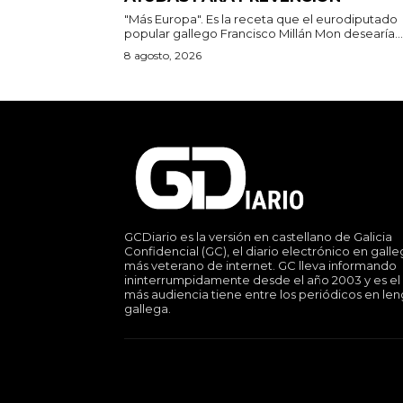
"Más Europa". Es la receta que el eurodiputado
popular gallego Francisco Millán Mon desearía...
8 agosto, 2026
GCDiario es la versión en castellano de Galicia
Confidencial (GC), el diario electrónico en gall
más veterano de internet. GC lleva informando
ininterrumpidamente desde el año 2003 y es el
más audiencia tiene entre los periódicos en le
gallega.