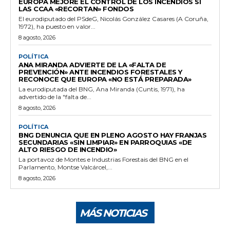
EUROPA MEJORE EL CONTROL DE LOS INCENDIOS SI
LAS CCAA «RECORTAN» FONDOS
El eurodiputado del PSdeG, Nicolás González Casares (A Coruña,
1972), ha puesto en valor...
8 agosto, 2026
POLÍTICA
ANA MIRANDA ADVIERTE DE LA «FALTA DE
PREVENCIÓN» ANTE INCENDIOS FORESTALES Y
RECONOCE QUE EUROPA «NO ESTÁ PREPARADA»
La eurodiputada del BNG, Ana Miranda (Cuntis, 1971), ha
advertido de la "falta de...
8 agosto, 2026
POLÍTICA
BNG DENUNCIA QUE EN PLENO AGOSTO HAY FRANJAS
SECUNDARIAS «SIN LIMPIAR» EN PARROQUIAS «DE
ALTO RIESGO DE INCENDIO»
La portavoz de Montes e Industrias Forestais del BNG en el
Parlamento, Montse Valcárcel,...
8 agosto, 2026
MÁS NOTICIAS