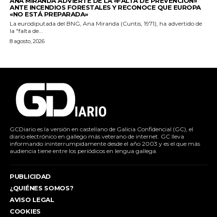
ANA MIRANDA ADVIERTE DE LA «FALTA DE PREVENCIÓN»
ANTE INCENDIOS FORESTALES Y RECONOCE QUE EUROPA
«NO ESTÁ PREPARADA»
La eurodiputada del BNG, Ana Miranda (Cuntis, 1971), ha advertido de
la "falta de...
8 agosto, 2026
GCDiario es la versión en castellano de Galicia Confidencial (GC), el
diario electrónico en gallego más veterano de internet. GC lleva
informando ininterrumpidamente desde el año 2003 y es el que más
audiencia tiene entre los periódicos en lengua gallega.
PUBLICIDAD
¿QUIÉNES SOMOS?
AVISO LEGAL
COOKIES