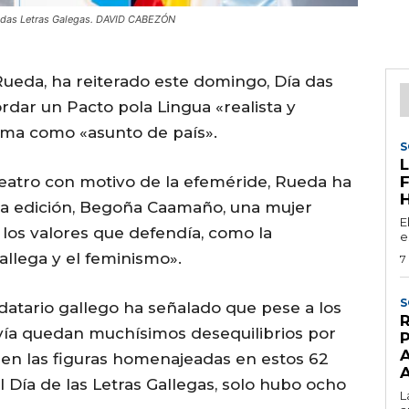
ía das Letras Galegas. DAVID CABEZÓN
 Rueda, ha reiterado este domingo, Día das
rdar un Pacto pola Lingua «realista y
sma como «asunto de país».
S
Teatro con motivo de la efeméride, Rueda ha
ta edición, Begoña Caamaño, una mujer
E
os valores que defendía, como la
e
allega y el feminismo».
7
S
datario gallego ha señalado que pese a los
avía quedan muchísimos desequilibrios por
, en las figuras homenajeadas en estos 62
l Día de las Letras Gallegas, solo hubo ocho
L