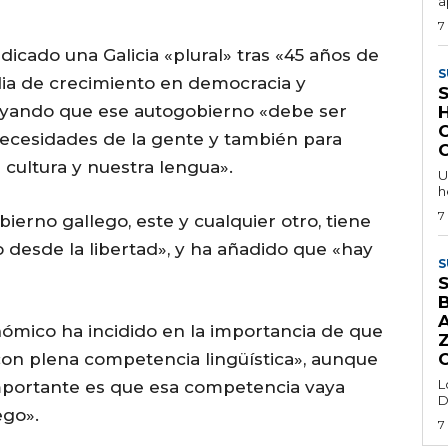
a
7
dicado una Galicia «plural» tras «45 años de
S
ia de crecimiento en democracia y
ayando que ese autogobierno «debe ser
C
necesidades de la gente y también para
 cultura y nuestra lengua».
U
h
7
erno gallego, este y cualquier otro, tiene
 desde la libertad», y ha añadido que «hay
S
onómico ha incidido en la importancia de que
con plena competencia lingüística», aunque
L
portante es que esa competencia vaya
D
ego».
7