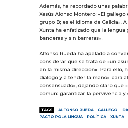
Además, ha recordado unas palabra
Xesús Alonso Montero: «El gallego e
grupo B; es el idioma de Galicia». A 
Xunta ha enfatizado que la lengua g
banderas y sin barreras».
Alfonso Rueda ha apelado a converti
considerar que se trata de «un asu
en la misma dirección». Para ello, h
diálogo y a tender la mano» para al
consensuado», dejando claro que «t
común: garantizar la pervivencia y 
TAGS
ALFONSO RUEDA
GALLEGO
ID
PACTO POLA LINGUA
POLÍTICA
XUNTA