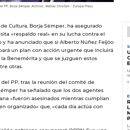
del PP, Borja Sémper. Archivo.. Matias Chiofalo - Europa Press
o de Cultura, Borja Sémper, ha asegurado
sita «respaldo real» en su lucha contra el
o y ha anunciado que si Alberto Núñez Feijóo
S
obará un plan con acción urgente que incluirá
la Benemérita y que se juzguen estos
tre otras.
U
v
del PP, tras la reunión del comité de
7
, Sémper ha señalado que los dos agentes
E
mana «fueron asesinados mientras cumplían
R
en organizado» que, «cada día actúa con
L