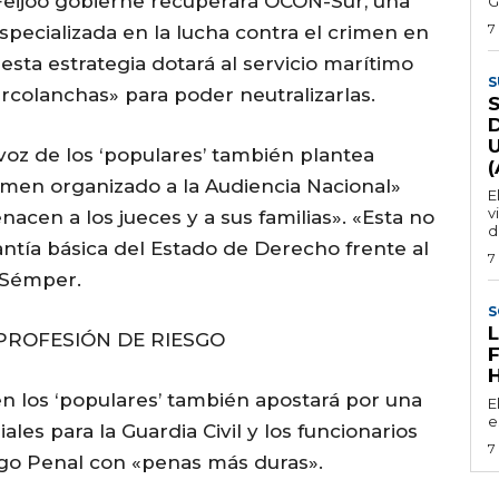
Feijóo gobierne recuperará OCON-Sur, una
G
7
especializada en la lucha contra el crimen en
 esta estrategia dotará al servicio marítimo
S
arcolanchas» para poder neutralizarlas.
voz de los ‘populares’ también plantea
rimen organizado a la Audiencia Nacional»
E
v
nacen a los jueces y a sus familias». «Esta no
d
ntía básica del Estado de Derecho frente al
7
 Sémper.
S
 PROFESIÓN DE RIESGO
 los ‘populares’ también apostará por una
E
e
es para la Guardia Civil y los funcionarios
7
igo Penal con «penas más duras».