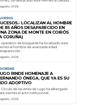
ómez, ha destacado este viernes la calidad...
 agosto, 2026
UCESOS
SUCESOS.- LOCALIZAN AL HOMBRE
DE 85 AÑOS DESAPARECIDO EN
UNA ZONA DE MONTE EN COIRÓS
(A CORUÑA)
l operativo de búsqueda ha localizado este
iernes al hombre de avanzada edad
esaparecido...
 agosto, 2026
OCIEDAD
LUGO RINDE HOMENAJE A
FERNANDO ÓNEGA, QUE YA ES SU
HIJO ADOPTIVO
l Círculo de las Artes de Lugo ha albergado
ste viernes el acto institucional...
 agosto, 2026